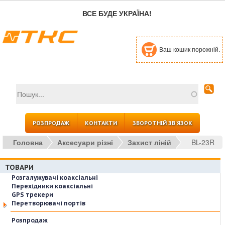
Перейти до основного вмісту
ВСЕ БУДЕ УКРАЇНА!
Ваш кошик порожній.
Пошук
Пошукова форма
РОЗПРОДАЖ
КОНТАКТИ
ЗВОРОТНІЙ ЗВ'ЯЗОК
Головна
Аксесуари різні
Захист ліній
BL-23R
ТОВАРИ
Розгалужувачі коаксіальні
Перехідники коаксіальні
GPS трекери
Перетворювачі портів
Розпродаж