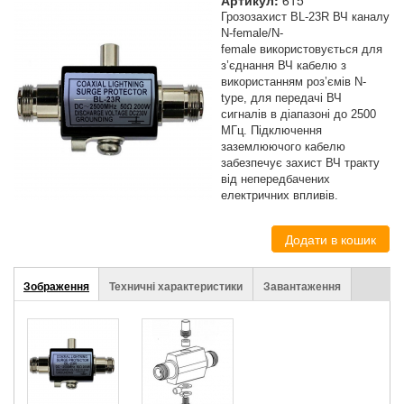
Артикул:
615
Грозозахист BL-23R ВЧ каналу
N-female/N-
female
використовується для
з’єднання ВЧ кабелю з
використанням роз’ємів N-
type, для передачі ВЧ
сигналів в діапазоні до 2500
МГц. Підключення
заземлюючого кабелю
забезпечує захист ВЧ тракту
від непередбачених
електричних впливів.
(активна
Зображення
Техничні характеристики
Завантаження
Stuff
вкладка)