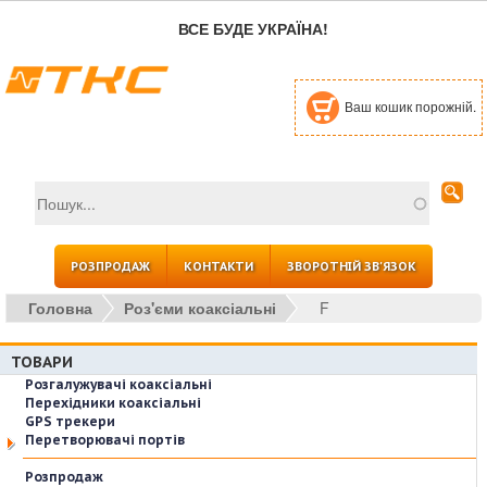
Перейти до основного вмісту
ВСЕ БУДЕ УКРАЇНА!
Ваш кошик порожній.
Пошук
Пошукова форма
РОЗПРОДАЖ
КОНТАКТИ
ЗВОРОТНІЙ ЗВ'ЯЗОК
Головна
Роз'єми коаксіальні
F
ТОВАРИ
Розгалужувачі коаксіальні
Перехідники коаксіальні
GPS трекери
Перетворювачі портів
Розпродаж