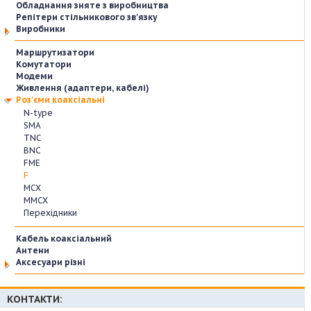
Обладнання зняте з виробництва
Репітери стільникового зв'язку
Виробники
Маршрутизатори
Комутатори
Модеми
Живлення (адаптери, кабелі)
Роз'єми коаксіальні
N-type
SMA
TNC
BNC
FME
F
MCX
MMCX
Перехідники
Кабель коаксіальний
Антени
Аксесуари різні
КОНТАКТИ: