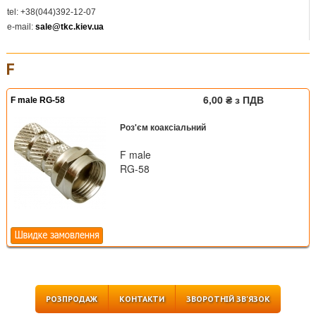
tel: +38(044)392-12-07
e-mail:
sale@tkc.kiev.ua
F
6,00 ₴ з ПДВ
F male RG-58
Роз'єм коаксіальний
F male
RG-58
РОЗПРОДАЖ
КОНТАКТИ
ЗВОРОТНІЙ ЗВ'ЯЗОК