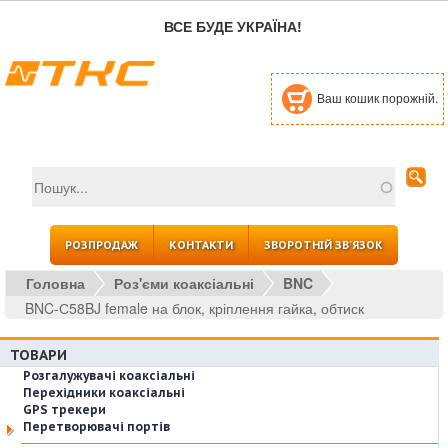
Перейти до основного вмісту
ВСЕ БУДЕ УКРАЇНА!
Ваш кошик порожній.
Пошук
Пошукова форма
РОЗПРОДАЖ
КОНТАКТИ
ЗВОРОТНІЙ ЗВ'ЯЗОК
Головна
Роз'єми коаксіальні
BNC
BNC-С58BJ female на блок, кріплення гайка, обтиск
ТОВАРИ
Розгалужувачі коаксіальні
Перехідники коаксіальні
GPS трекери
Перетворювачі портів