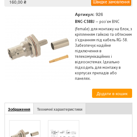
160,00 ₴
Артикул:
926
BNC-C58BJ
— роз'єм BNC
(female) для монтажу на блок, з
кріпленням гайкою та обтисним
з'єднанням під кабель RG-58.
Забезпечує надійне
підключення в
телекомунікаційних і
відеосистемах. Ідеально
підходить для монтажу в
корпусах приладів або
панелях.
(активна
Зображення
Техничні характеристики
Stuff
вкладка)