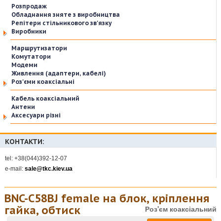
Розпродаж
Обладнання зняте з виробництва
Репітери стільникового зв'язку
Виробники
Маршрутизатори
Комутатори
Модеми
Живлення (адаптери, кабелі)
Роз'єми коаксіальні
Кабель коаксіальний
Антени
Аксесуари різні
КОНТАКТИ:
tel: +38(044)392-12-07
e-mail:
sale@tkc.kiev.ua
BNC-С58BJ female на блок, кріплення
гайка, обтиск
Роз'єм коаксіальний