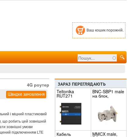
Ваш кошик порожній.
Пошук
Пошукова
форма
ЗАРАЗ ПЕРЕГЛЯДАЮТЬ
4G роутер
Teltonika
BNC-SBP1 male
RUT271
на блок,
кріплення 4
гвинти, пайка
льний і міцний пластиковий
, що робить цей зовнішній
ати зовнішні умови
ащений підключенням LTE
Кабель
MMCX male,