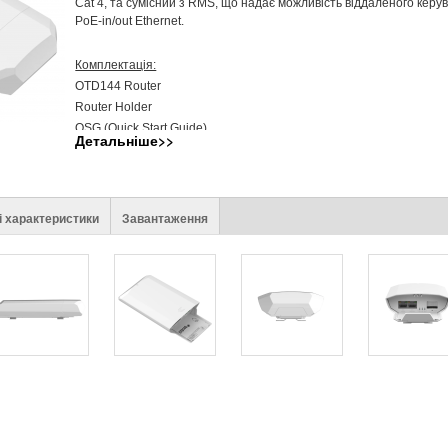
Cat 4, та сумісний з RMS, що надає можливість віддаленого керу
PoE-in/out Ethernet.
Комплектація:
OTD144 Router
Router Holder
QSG (Quick Start Guide)
Детальніше>>
Packaging Box
і характеристики
Завантаження