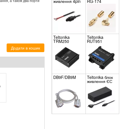
живлення 4pin
RG-174
вання, а також два порти
DC + PoE
PR2PL15B
Teltonika
Teltonika
TRM250
RUT951
DB9F/DB9M
Teltonika блок
живлення ЄС