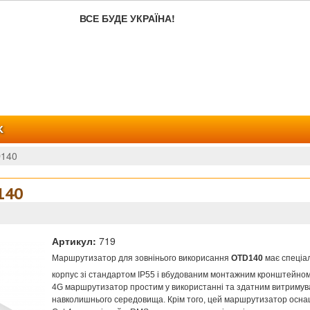
ВСЕ БУДЕ УКРАЇНА!
К
D140
140
Артикул:
719
Маршрутизатор для зовнінього викорисання
OTD140
має спеціа
корпус зі стандартом IP55 і вбудованим монтажним кронштейном
4G маршрутизатор простим у використанні та здатним витримув
навколишнього середовища. Крім того, цей маршрутизатор осн