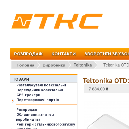
Перейти до основного вмісту
РОЗПРОДАЖ
КОНТАКТИ
ЗВОРОТНІЙ ЗВ'ЯЗО
Головна
Виробники
Teltonika
Teltonika OT
ТОВАРИ
Teltonika OTD
Розгалужувачі коаксіальні
7 884,00 ₴
Перехідники коаксіальні
GPS трекери
Перетворювачі портів
Розпродаж
Обладнання зняте з
виробництва
Репітери стільникового зв'язку