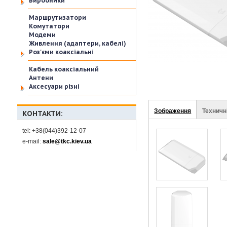
Виробники
Маршрутизатори
Комутатори
Модеми
Живлення (адаптери, кабелі)
Роз'єми коаксіальні
Кабель коаксіальний
Антени
Аксесуари різні
(активна
Зображення
Техничн
Stuff
КОНТАКТИ:
вкладка)
tel: +38(044)392-12-07
e-mail:
sale@tkc.kiev.ua