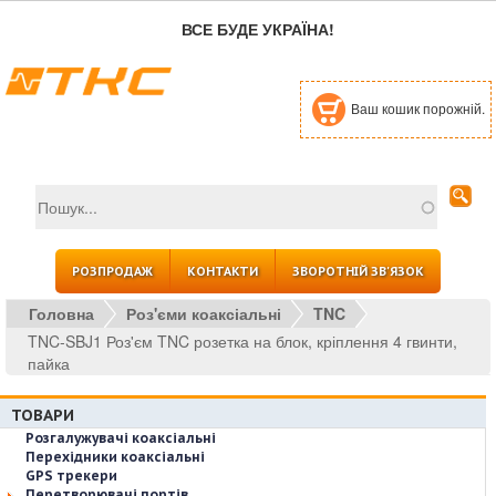
Перейти до основного вмісту
ВСЕ БУДЕ УКРАЇНА!
Ваш кошик порожній.
Пошук
Пошукова форма
РОЗПРОДАЖ
КОНТАКТИ
ЗВОРОТНІЙ ЗВ'ЯЗОК
Головна
Роз'єми коаксіальні
TNC
TNC-SBJ1 Роз'єм TNC розетка на блок, кріплення 4 гвинти,
пайка
ТОВАРИ
Розгалужувачі коаксіальні
Перехідники коаксіальні
GPS трекери
Перетворювачі портів