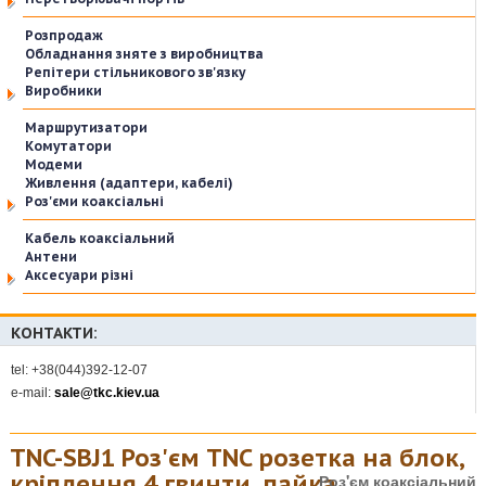
Розпродаж
Обладнання зняте з виробництва
Репітери стільникового зв'язку
Виробники
Маршрутизатори
Комутатори
Модеми
Живлення (адаптери, кабелі)
Роз'єми коаксіальні
Кабель коаксіальний
Антени
Аксесуари різні
КОНТАКТИ:
tel: +38(044)392-12-07
e-mail:
sale@tkc.kiev.ua
TNC-SBJ1 Роз'єм TNC розетка на блок,
кріплення 4 гвинти, пайка
Роз'єм коаксіальний