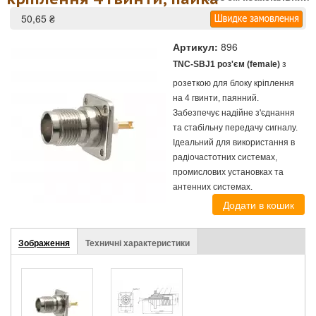
50,65 ₴
Артикул:
896
TNC-SBJ1 роз'єм (female)
з
розеткою для блоку кріплення
на 4 гвинти, паянний.
Забезпечує надійне з'єднання
та стабільну передачу сигналу.
Ідеальний для використання в
радіочастотних системах,
промислових установках та
антенних системах.
(активна
Зображення
Техничні характеристики
Stuff
вкладка)