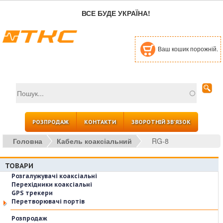
Перейти до основного вмісту
ВСЕ БУДЕ УКРАЇНА!
Ваш кошик порожній.
Пошук
Пошукова форма
РОЗПРОДАЖ
КОНТАКТИ
ЗВОРОТНІЙ ЗВ'ЯЗОК
Головна
Кабель коаксіальний
RG-8
ТОВАРИ
Розгалужувачі коаксіальні
Перехідники коаксіальні
GPS трекери
Перетворювачі портів
Розпродаж