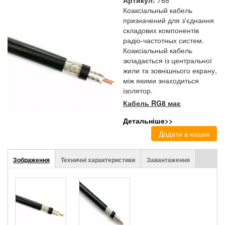
Артикул:
768
Коаксіальный кабель
призначений для з'єднання
складових компонентів
радіо-частотных систем.
Коаксіальный кабель
зкладається із центральної
жили та зовнішнього екрану,
між якими знаходиться
ізолятор.
Кабель RG8 має
конструкцію:
Детальніше>>
Центральний провідник -
алюміній покритий міддю
(CCA)
(активна
Зображення
Техничні характеристики
Завантаження
Stuff
Діелектрик - вспінений
поліетилен
вкладка)
Зовнішній провідник -
композитна
фольга(AL/PET/AL) +
обплетення із мідних
лужених провідників (TC)