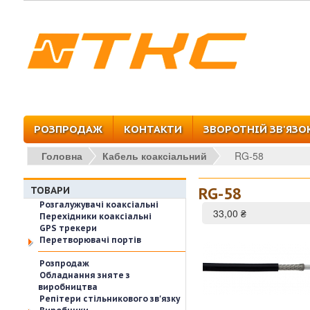
Перейти до основного вмісту
РОЗПРОДАЖ
КОНТАКТИ
ЗВОРОТНІЙ ЗВ'ЯЗО
Головна
Кабель коаксіальний
RG-58
ТОВАРИ
RG-58
Розгалужувачі коаксіальні
33,00 ₴
Перехідники коаксіальні
GPS трекери
Перетворювачі портів
Розпродаж
Обладнання зняте з
виробництва
Репітери стільникового зв'язку