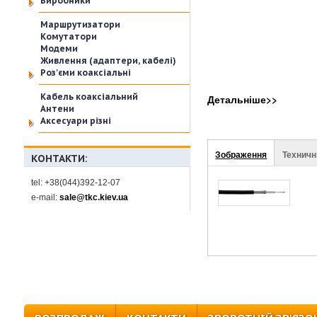
Виробники
Маршрутизатори
Комутатори
Модеми
Живлення (адаптери, кабелі)
Роз'єми коаксіальні
Кабель коаксіальний
Детальніше>>
Антени
Аксесуари різні
(активна
Зображення
Техничн
Stuff
КОНТАКТИ:
вкладка)
tel: +38(044)392-12-07
e-mail:
sale@tkc.kiev.ua