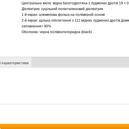
Центральна жила: мідна багатодротяна з луджених дротів 19 × 0
Діелектрик: суцільний поліетиленовий діелектрик
1-й екран: алюмінієва фольга на полімерній основі
2-й екран: щільна обплетення з 112 мідних луджених дротів діам
заповнення> 90%
Оболонка: чорна полівінілхлоридна (black)
і характеристики