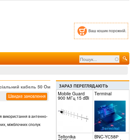
Ваш кошик порожній.
Пошук
Пошукова
форма
ЗАРАЗ ПЕРЕГЛЯДАЮТЬ
сіальний кабель 50 Oм
Mobile Guard
Terminal
900 МГц 15 dBi
я використання в антенно-
них, міжблочних сполук
Teltonika
BNC-YС58Р