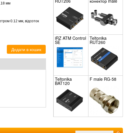
RUT206
конектор male
.18 мм
на кабель RG-
58, обтиск
етром 0.12 мм, відсоток
iRZ ATM Control
Teltonika
SE
RUT260
Teltonika
F male RG-58
BAT120